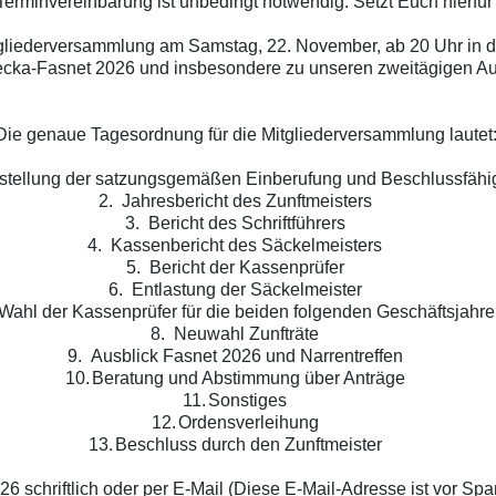
 Terminvereinbarung ist unbedingt notwendig. Setzt Euch hierfü
itgliederversammlung am Samstag, 22. November, ab 20 Uhr in 
Flecka-Fasnet 2026 und insbesondere zu unseren zweitägigen Au
Die genaue Tagesordnung für die Mitgliederversammlung lautet
stellung der satzungsgemäßen Einberufung und Beschlussfähig
2.
Jahresbericht des Zunftmeisters
3.
Bericht des Schriftführers
4.
Kassenbericht des Säckelmeisters
5.
Bericht der Kassenprüfer
6.
Entlastung der Säckelmeister
Wahl der Kassenprüfer für die beiden folgenden Geschäftsjahre
8.
Neuwahl Zunfträte
9.
Ausblick Fasnet 2026 und Narrentreffen
10.
Beratung und Abstimmung über Anträge
11.
Sonstiges
12.
Ordensverleihung
13.
Beschluss durch den Zunftmeister
 schriftlich oder per E-Mail (
Diese E-Mail-Adresse ist vor Spa