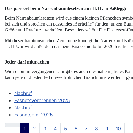
Das passiert beim Narrenbäumlesetzen am 11.11. in Kißlegg:
Beim Narrenbäumlesetzen wird aus einem kleinen Pflänzchen symb
bei sich und sprechen ein passendes „Sprüchle“ für den jungen Ba
Größe und Pracht zu verhelfen. Besonders schön: Die Fasnetseröffn
Mit dieser traditionsreichen Zeremonie kündigt die
Narrenzunft Kiß
11:11 Uhr
wird außerdem das neue
Fasnetsmotto
für 2026 feierlich 
Jeder darf mitmachen!
Wie schon im vergangenen Jahr gibt es auch diesmal ein
„freies Kän
kann jede und jeder Teil dieses fröhlichen Brauchtums werden – gan
Nachruf
Fasnetsverbrennen 2025
Nachruf
Fasnetspiel 2025
1
2
3
4
5
6
7
8
9
10