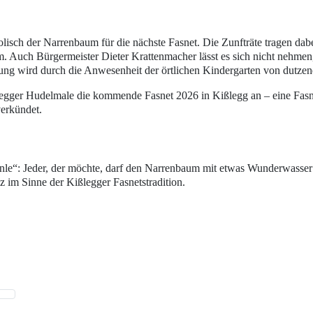
olisch der
Narrenbaum für die nächste Fasnet
. Die Zunfträte tragen dab
um. Auch
Bürgermeister Dieter Krattenmacher
lässt es sich nicht nehm
ung wird durch die Anwesenheit der örtlichen Kindergarten von dutzen
legger Hudelmale
die kommende
Fasnet 2026 in Kißlegg
an – eine Fasn
verkündet.
nle“
: Jeder, der möchte, darf den Narrenbaum mit etwas Wunderwasser
z im Sinne der Kißlegger Fasnetstradition.