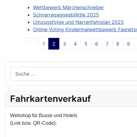
Wettbewerb Märchenschreiber
Schnarragaggesblättle 2025
Umzugsfolge und Narrenfahrplan 2025
Online Voting Kindermalwettbewerb Fasnet
1
2
3
4
5
6
7
8
9
Suchen
Fahrkartenverkauf
Webshop für Busse und Hotels
(Link bzw. QR-Code):