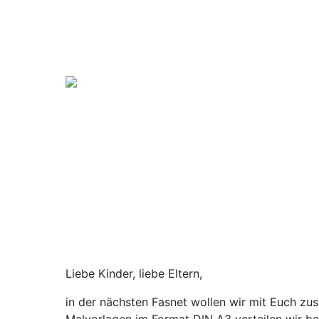
Liebe Kinder, liebe Eltern,
in der nächsten Fasnet wollen wir mit Euch z
Malvorlagen im Format DIN A3 verteilen wir b