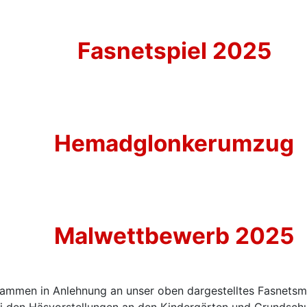
Fasnetspiel 2025
Hemadglonkerumzug
Malwettbewerb 2025
usammen in Anlehnung an unser oben dargestelltes Fasnetsm
ei den Häsvorstellungen an den Kindergärten und Grundschu