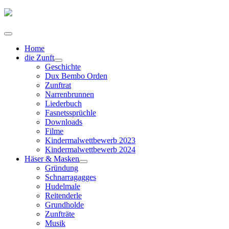
Home
die Zunft
Geschichte
Dux Bembo Orden
Zunftrat
Narrenbrunnen
Liederbuch
Fasnetssprüchle
Downloads
Filme
Kindermalwettbewerb 2023
Kindermalwettbewerb 2024
Häser & Masken
Gründung
Schnarragagges
Hudelmale
Reitenderle
Grundholde
Zunfträte
Musik