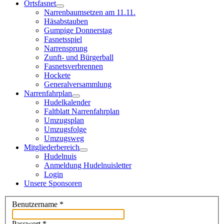
Ortsfasnet
Narrenbaumsetzen am 11.11.
Häsabstauben
Gumpige Donnerstag
Fasnetsspiel
Narrensprung
Zunft- und Bürgerball
Fasnetsverbrennen
Hockete
Generalversammlung
Narrenfahrplan
Hudelkalender
Faltblatt Narrenfahrplan
Umzugsplan
Umzugsfolge
Umzugsweg
Mitgliederbereich
Hudelnuis
Anmeldung Hudelnuisletter
Login
Unsere Sponsoren
Benutzername
*
Passwort
*